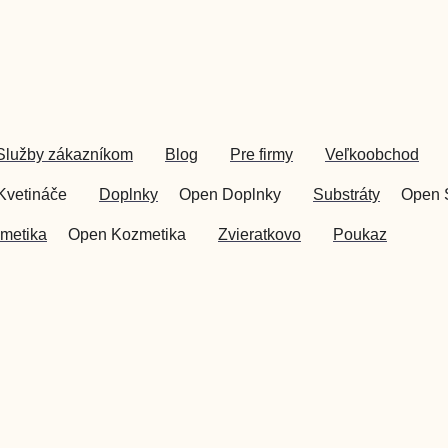
Služby zákazníkom
Blog
Pre firmy
Veľkoobchod
Kvetináče
Doplnky
Open Doplnky
Substráty
Open 
metika
Open Kozmetika
Zvieratkovo
Poukaz