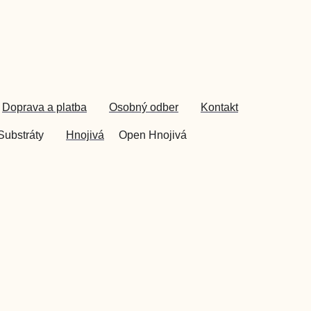
Doprava a platba
Osobný odber
Kontakt
Substráty
Hnojivá
Open Hnojivá