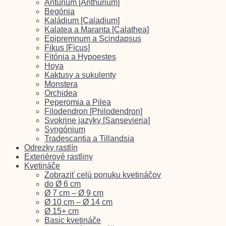
Antúrium [Anthurium]
Begónia
Kaládium [Caladium]
Kalatea a Maranta [Calathea]
Epipremnum a Scindapsus
Fikus [Ficus]
Fitónia a Hypoestes
Hoya
Kaktusy a sukulenty
Monstera
Orchidea
Peperomia a Pilea
Filodendron [Philodendron]
Svokrine jazyky [Sansevieria]
Syngónium
Tradescantia a Tillandsia
Odrezky rastlín
Exteriérové rastliny
Kvetináče
Zobraziť celú ponuku kvetináčov
do Ø 6 cm
Ø 7 cm – Ø 9 cm
Ø 10 cm – Ø 14 cm
Ø 15+ cm
Basic kvetináče