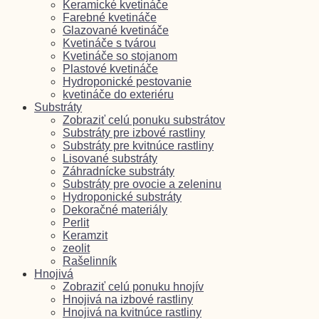
Keramické kvetináče
Farebné kvetináče
Glazované kvetináče
Kvetináče s tvárou
Kvetináče so stojanom
Plastové kvetináče
Hydroponické pestovanie
kvetináče do exteriéru
Substráty
Zobraziť celú ponuku substrátov
Substráty pre izbové rastliny
Substráty pre kvitnúce rastliny
Lisované substráty
Záhradnícke substráty
Substráty pre ovocie a zeleninu
Hydroponické substráty
Dekoračné materiály
Perlit
Keramzit
zeolit
Rašelinník
Hnojivá
Zobraziť celú ponuku hnojív
Hnojivá na izbové rastliny
Hnojivá na kvitnúce rastliny