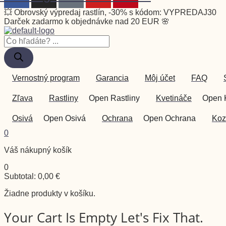
💥 Obrovský výpredaj rastlín, -30% s kódom: VYPREDAJ30
Darček zadarmo k objednávke nad 20 EUR 🌸
Vernostný program
Garancia
Môj účet
FAQ
Zľava
Rastliny
Open Rastliny
Kvetináče
Open 
Osivá
Open Osivá
Ochrana
Open Ochrana
Koz
0
Váš nákupný košík
0
Subtotal:
0,00
€
Žiadne produkty v košíku.
Your Cart Is Empty Let's Fix That.