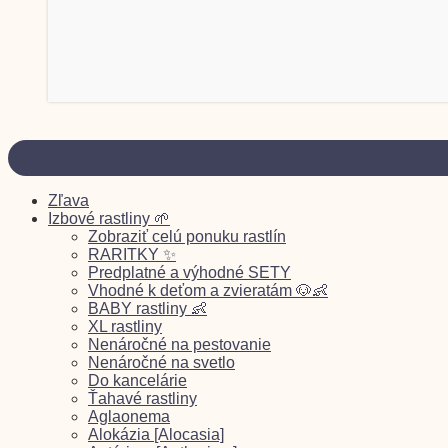
Zľava
Izbové rastliny 🌱
Zobraziť celú ponuku rastlín
RARITKY ✨
Predplatné a výhodné SETY
Vhodné k deťom a zvieratám 🐶👶
BABY rastliny 👶
XL rastliny
Nenáročné na pestovanie
Nenáročné na svetlo
Do kancelárie
Ťahavé rastliny
Aglaonema
Alokázia [Alocasia]