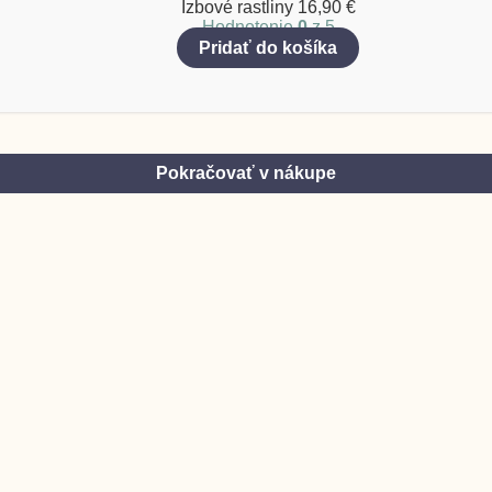
Izbové rastliny
16,90
€
Hodnotenie
0
z 5
Pridať do košíka
Pokračovať v nákupe