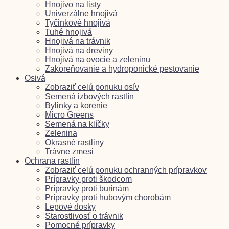
Hnojivo na listy
Univerzálne hnojivá
Tyčinkové hnojivá
Tuhé hnojivá
Hnojivá na trávnik
Hnojivá na dreviny
Hnojivá na ovocie a zeleninu
Zakoreňovanie a hydroponické pestovanie
Osivá
Zobraziť celú ponuku osív
Semená izbových rastlín
Bylinky a korenie
Micro Greens
Semená na klíčky
Zelenina
Okrasné rastliny
Trávne zmesi
Ochrana rastlín
Zobraziť celú ponuku ochranných prípravkov
Prípravky proti škodcom
Prípravky proti burinám
Prípravky proti hubovým chorobám
Lepové dosky
Starostlivosť o trávnik
Pomocné prípravky