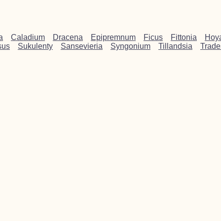
a
Caladium
Dracena
Epipremnum
Ficus
Fittonia
Hoy
sus
Sukulenty
Sansevieria
Syngonium
Tillandsia
Trade