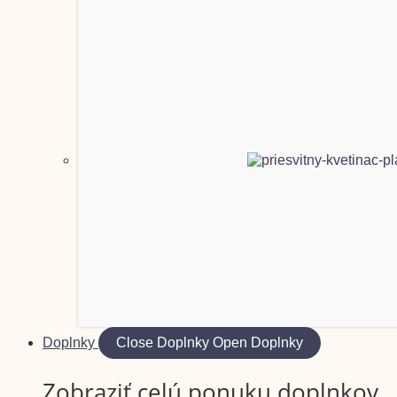
Doplnky
Close Doplnky
Open Doplnky
Zobraziť celú ponuku doplnkov