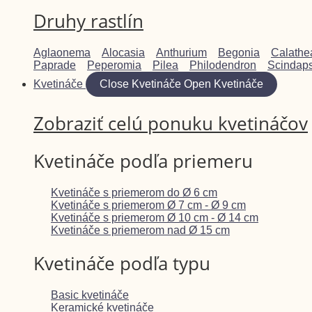
Druhy rastlín
Aglaonema
Alocasia
Anthurium
Begonia
Calathe
Paprade
Peperomia
Pilea
Philodendron
Scindap
Kvetináče
Close Kvetináče
Open Kvetináče
Zobraziť celú ponuku kvetináčov
Kvetináče podľa priemeru
Kvetináče s priemerom do Ø 6 cm
Kvetináče s priemerom Ø 7 cm - Ø 9 cm
Kvetináče s priemerom Ø 10 cm - Ø 14 cm
Kvetináče s priemerom nad Ø 15 cm
Kvetináče podľa typu
Basic kvetináče
Keramické kvetináče