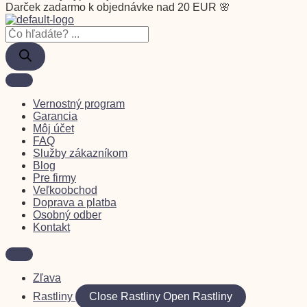
Darček zadarmo k objednávke nad 20 EUR 🌸
Vernostný program
Garancia
Môj účet
FAQ
Služby zákazníkom
Blog
Pre firmy
Veľkoobchod
Doprava a platba
Osobný odber
Kontakt
Zľava
Rastliny
Close Rastliny
Open Rastliny