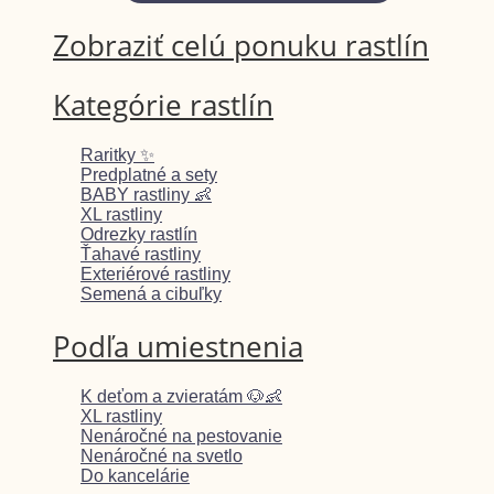
Zobraziť celú ponuku rastlín
Kategórie rastlín
Raritky ✨
Predplatné a sety
BABY rastliny 👶
XL rastliny
Odrezky rastlín
Ťahavé rastliny
Exteriérové rastliny
Semená a cibuľky
Podľa umiestnenia
K deťom a zvieratám 🐶👶
XL rastliny
Nenáročné na pestovanie
Nenáročné na svetlo
Do kancelárie