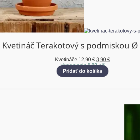
Kvetináč Terakotový s podmiskou Ø
Kvetináče
12,90
€
3,90
€
Hodnotenie
5.00
z 5
Pridať do košíka