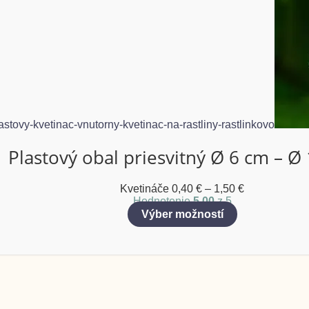
Plastový obal priesvitný Ø 6 cm – Ø
Kvetináče
0,40
€
–
1,50
€
Hodnotenie
5.00
z 5
Výber možností