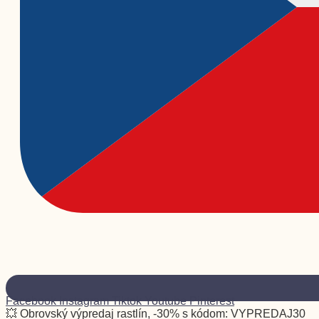
Facebook
Instagram
Tiktok
Youtube
Pinterest
💥 Obrovský výpredaj rastlín, -30% s kódom: VYPREDAJ30