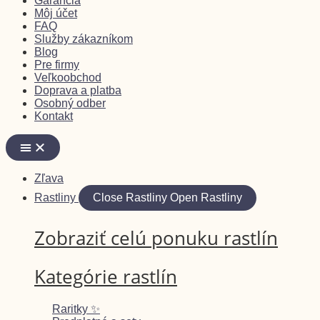
Garancia
Môj účet
FAQ
Služby zákazníkom
Blog
Pre firmy
Veľkoobchod
Doprava a platba
Osobný odber
Kontakt
Zľava
Rastliny
Close Rastliny
Open Rastliny
Zobraziť celú ponuku rastlín
Kategórie rastlín
Raritky ✨