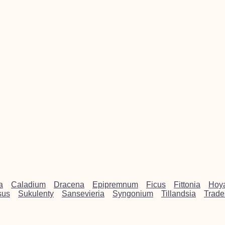
a
Caladium
Dracena
Epipremnum
Ficus
Fittonia
Hoy
sus
Sukulenty
Sansevieria
Syngonium
Tillandsia
Trade