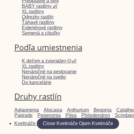
Predplatné a sety
BABY rastliny 👶
XL rastliny
Odrezky rastlín
Ťahavé rastliny
Exteriérové rastliny
Semená a cibuľky
Podľa umiestnenia
K deťom a zvieratám 🐶👶
XL rastliny
Nenáročné na pestovanie
Nenáročné na svetlo
Do kancelárie
Druhy rastlín
Aglaonema
Alocasia
Anthurium
Begonia
Calathe
Paprade
Peperomia
Pilea
Philodendron
Scindap
Kvetináče
Close Kvetináče
Open Kvetináče