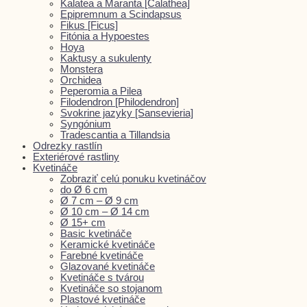
Kalatea a Maranta [Calathea]
Epipremnum a Scindapsus
Fikus [Ficus]
Fitónia a Hypoestes
Hoya
Kaktusy a sukulenty
Monstera
Orchidea
Peperomia a Pilea
Filodendron [Philodendron]
Svokrine jazyky [Sansevieria]
Syngónium
Tradescantia a Tillandsia
Odrezky rastlín
Exteriérové rastliny
Kvetináče
Zobraziť celú ponuku kvetináčov
do Ø 6 cm
Ø 7 cm – Ø 9 cm
Ø 10 cm – Ø 14 cm
Ø 15+ cm
Basic kvetináče
Keramické kvetináče
Farebné kvetináče
Glazované kvetináče
Kvetináče s tvárou
Kvetináče so stojanom
Plastové kvetináče