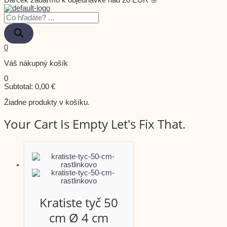
Darček zadarmo k objednávke nad 20 EUR 🌸
0
Váš nákupný košík
0
Subtotal:
0,00
€
Žiadne produkty v košíku.
Your Cart Is Empty Let's Fix That.
Kratiste tyč 50
cm Ø 4 cm