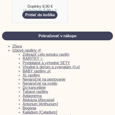
Doplnky
8,90
€
Hodnotenie
5.00
z 5
Pridať do košíka
Pokračovať v nákupe
Zľava
Izbové rastliny 🌱
Zobraziť celú ponuku rastlín
RARITKY ✨
Predplatné a výhodné SETY
Vhodné k deťom a zvieratám 🐶👶
BABY rastliny 👶
XL rastliny
Nenáročné na pestovanie
Nenáročné na svetlo
Do kancelárie
Ťahavé rastliny
Aglaonema
Alokázia [Alocasia]
Antúrium [Anthurium]
Begónia
Kaládium [Caladium]