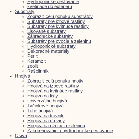
Hydroponické pestovanie
kvetináče do exteriéru
Substráty
Zobraziť celú ponuku substrátov
Substráty pre izbové rastliny
Substráty pre kvitnúce rastliny
Lisované substráty
Záhradnícke substráty
Substráty pre ovocie a zeleninu
Hydroponické substráty
Dekoračné materiály
Perlit
Keramzit
zeolit
Rašelinník
Hnojivá
Zobraziť celú ponuku hnojív
Hnojivá na izbové rastliny
Hnojivá na kvitnúce rastliny
Hnojivo na listy
Univerzálne hnojivá
Tyčinkové hnojivá
Tuhé hnojivá
Hnojivá na trávnik
Hnojivá na dreviny
Hnojivá na ovocie a zeleninu
Zakoreňovanie a hydroponické pestovanie
Osivá