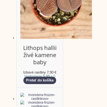
Lithops hallii
živé kamene
baby
Izbové rastliny
7,90
€
Hodnotenie
5.00
z 5
Pridať do košíka