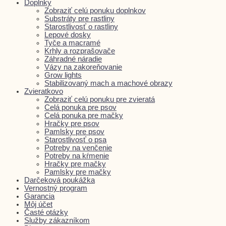
Doplnky
Zobraziť celú ponuku doplnkov
Substráty pre rastliny
Starostlivosť o rastliny
Lepové dosky
Tyče a macramé
Krhly a rozprašovače
Záhradné náradie
Vázy na zakoreňovanie
Grow lights
Stabilizovaný mach a machové obrazy
Zvieratkovo
Zobraziť celú ponuku pre zvieratá
Celá ponuka pre psov
Celá ponuka pre mačky
Hračky pre psov
Pamlsky pre psov
Starostlivosť o psa
Potreby na venčenie
Potreby na kŕmenie
Hračky pre mačky
Pamlsky pre mačky
Darčeková poukážka
Vernostný program
Garancia
Môj účet
Časté otázky
Služby zákazníkom