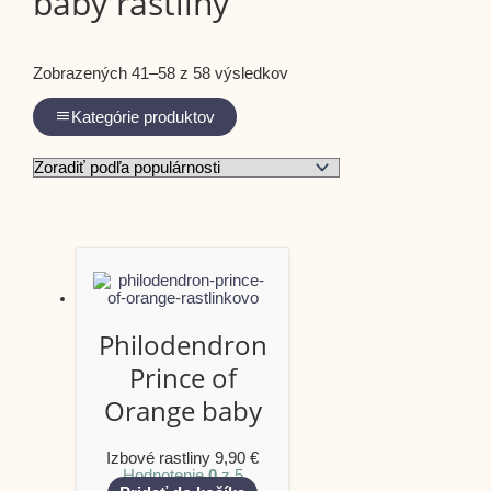
baby rastliny
Zobrazených 41–58 z 58 výsledkov
Kategórie produktov
Philodendron
Prince of
Orange baby
Izbové rastliny
9,90
€
Hodnotenie
0
z 5