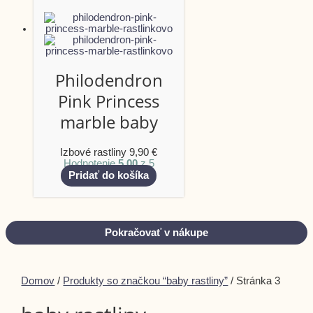
Philodendron
Pink Princess
marble baby
Izbové rastliny
9,90
€
Hodnotenie
5.00
z 5
Pridať do košíka
Pokračovať v nákupe
Domov
/
Produkty so značkou “baby rastliny”
/ Stránka 3