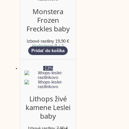
Monstera
Frozen
Freckles baby
Izbové rastliny
19,90
€
Hodnotenie
0
z 5
Pridať do košíka
-13%
Lithops živé
kamene Leslei
baby
Izbové rastliny
7,90
€