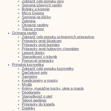
Zobraziť celú ponuku osív
Semená izbových rastlín
Bylinky a korenie
Micro Greens
Semená na klíčky
Zelenina
Okrasné rastliny
Trávne zmesi
Ochrana rastlín
Zobraziť celú ponuku ochranných prípravkov
Prípravky proti škodcom
Prípravky proti burinám
Prípravky proti hubovým chorobám
Lepové dosky
Starostlivosť o trávnik
Pomocné prípravky
Prírodná kozmetika
Zobraziť celú ponuku kozmetiky
Darčekové sety
Šampóny
Kondicionéry a masky
Mydlá
Krémy, masážne kocky, oleje a maslá
Deodoranty
Starostlivosť o pleť
Telové peelingy
Prípravky do kúpeľa
Doplnky