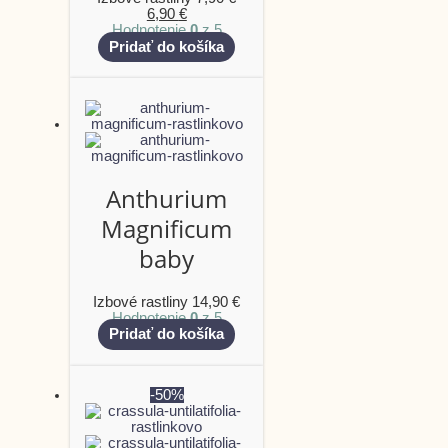
6,90
€
Hodnotenie
0
z 5
Pridať do košíka
Anthurium
Magnificum
baby
Izbové rastliny
14,90
€
Hodnotenie
0
z 5
Pridať do košíka
-50%