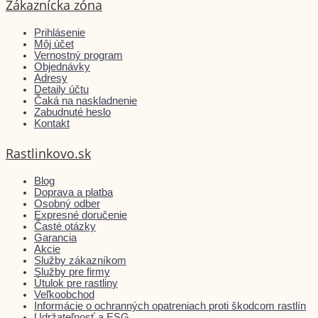
Zákaznícka zóna
Prihlásenie
Môj účet
Vernostný program
Objednávky
Adresy
Detaily účtu
Čaká na naskladnenie
Zabudnuté heslo
Kontakt
Rastlinkovo.sk
Blog
Doprava a platba
Osobný odber
Expresné doručenie
Časté otázky
Garancia
Akcie
Služby zákazníkom
Služby pre firmy
Útulok pre rastliny
Veľkoobchod
Informácie o ochranných opatreniach proti škodcom rastlín
Udržateľnosť a ESG