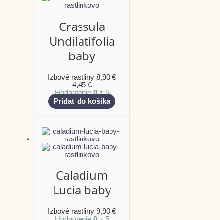
Crassula
Undilatifolia
baby
Izbové rastliny
8,90
€
4,45
€
Hodnotenie
0
z 5
Pridať do košíka
Caladium
Lucia baby
Izbové rastliny
9,90
€
Hodnotenie
0
z 5