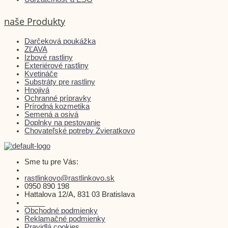
naše Produkty
Darčeková poukážka
ZĽAVA
Izbové rastliny
Exteriérové rastliny
Kvetináče
Substráty pre rastliny
Hnojivá
Ochranné prípravky
Prírodná kozmetika
Semená a osivá
Doplnky na pestovanie
Chovateľské potreby Zvieratkovo
Sme tu pre Vás:
rastlinkovo@rastlinkovo.sk
0950 890 198
Hattalova 12/A, 831 03 Bratislava
_____
Obchodné podmienky
Reklamačné podmienky
Pravidlá cookies