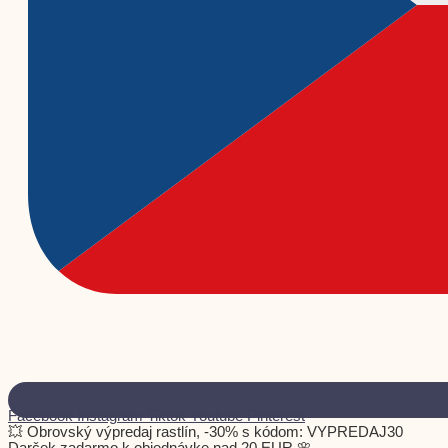
Facebook
Instagram
Tiktok
Youtube
Pinterest
💥 Obrovský výpredaj rastlín, -30% s kódom: VYPREDAJ30