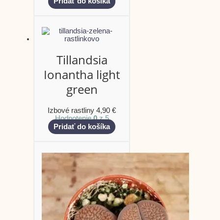
Pridať do košíka
Tillandsia
Ionantha light
green
Izbové rastliny
4,90
€
Hodnotenie
0
z 5
Pridať do košíka