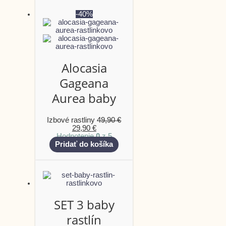
-40%
Alocasia
Gageana
Aurea baby
Izbové rastliny
49,90
€
29,90
€
Hodnotenie
0
z 5
Pridať do košíka
SET 3 baby
rastlín