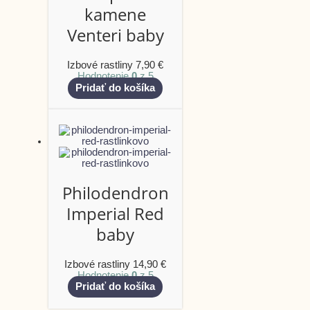
kamene
Venteri baby
Izbové rastliny
7,90
€
Hodnotenie
0
z 5
Pridať do košíka
Philodendron
Imperial Red
baby
Izbové rastliny
14,90
€
Hodnotenie
0
z 5
Pridať do košíka