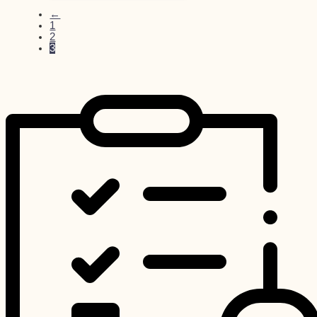
←
1
2
3