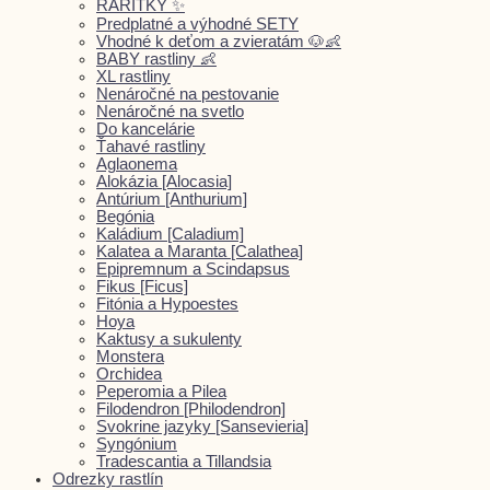
RARITKY ✨
Predplatné a výhodné SETY
Vhodné k deťom a zvieratám 🐶👶
BABY rastliny 👶
XL rastliny
Nenáročné na pestovanie
Nenáročné na svetlo
Do kancelárie
Ťahavé rastliny
Aglaonema
Alokázia [Alocasia]
Antúrium [Anthurium]
Begónia
Kaládium [Caladium]
Kalatea a Maranta [Calathea]
Epipremnum a Scindapsus
Fikus [Ficus]
Fitónia a Hypoestes
Hoya
Kaktusy a sukulenty
Monstera
Orchidea
Peperomia a Pilea
Filodendron [Philodendron]
Svokrine jazyky [Sansevieria]
Syngónium
Tradescantia a Tillandsia
Odrezky rastlín