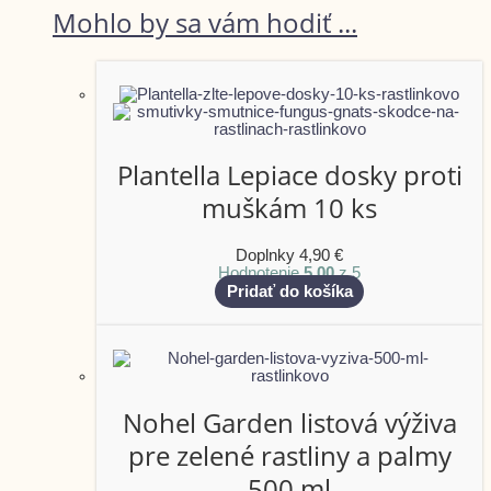
Mohlo by sa vám hodiť ...
Plantella Lepiace dosky proti
muškám 10 ks
Doplnky
4,90
€
Hodnotenie
5.00
z 5
Pridať do košíka
Nohel Garden listová výživa
pre zelené rastliny a palmy
500 ml