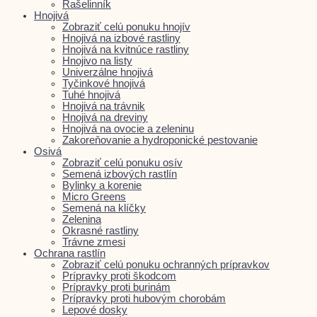
Rašelinník
Hnojivá
Zobraziť celú ponuku hnojív
Hnojivá na izbové rastliny
Hnojivá na kvitnúce rastliny
Hnojivo na listy
Univerzálne hnojivá
Tyčinkové hnojivá
Tuhé hnojivá
Hnojivá na trávnik
Hnojivá na dreviny
Hnojivá na ovocie a zeleninu
Zakoreňovanie a hydroponické pestovanie
Osivá
Zobraziť celú ponuku osív
Semená izbových rastlín
Bylinky a korenie
Micro Greens
Semená na klíčky
Zelenina
Okrasné rastliny
Trávne zmesi
Ochrana rastlín
Zobraziť celú ponuku ochranných prípravkov
Prípravky proti škodcom
Prípravky proti burinám
Prípravky proti hubovým chorobám
Lepové dosky