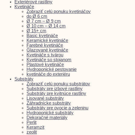
Exteriérové rastliny
Kvetináče
Zobraziť celú ponuku kvetináčov
do Ø 6 cm
Ø 7 cm – Ø 9 cm
Ø 10 cm – Ø 14 cm
Ø 15+ cm
Basic kvetináče
Keramické kvetináče
Farebné kvetináče
Glazované kvetináče
Kvetináče s tvárou
Kvetináče so stojanom
Plastové kvetináče
Hydroponické pestovanie
kvetináče do exteriéru
Substráty
Zobraziť celú ponuku substrátov
Substráty pre izbové rastliny
Substráty pre kvitnúce rastliny
Lisované substráty
Záhradnícke substráty
Substráty pre ovocie a zeleninu
Hydroponické substráty
Dekoračné materiály
Perlit
Keramzit
zeolit