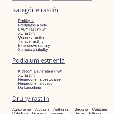
Kategórie rastlín
Raritky ✨
Predplatné a sety
BABY rastliny 👶
XL rastliny
Odrezky rastlín
Ťahavé rastliny
Exteriérové rastliny
Semená a cibuľky
Podľa umiestnenia
K deťom a zvieratám 🐶👶
XL rastliny
Nenáročné na pestovanie
Nenáročné na svetlo
Do kancelárie
Druhy rastlín
Aglaonema
Alocasia
Anthurium
Begonia
Calathea
Caladium
Dracena
Epipremnum
Ficus
Fittonia