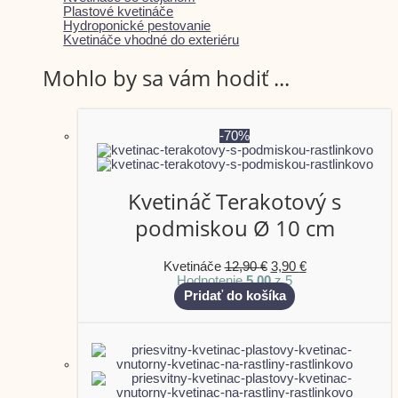
Plastové kvetináče
Hydroponické pestovanie
Kvetináče vhodné do exteriéru
Mohlo by sa vám hodiť ...
-70%
Kvetináč Terakotový s
podmiskou Ø 10 cm
Kvetináče
12,90
€
3,90
€
Hodnotenie
5.00
z 5
Pridať do košíka