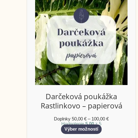
Darčeková poukážka
Rastlinkovo – papierová
Doplnky
50,00
€
–
100,00
€
Hodnotenie
5.00
z 5
Výber možností