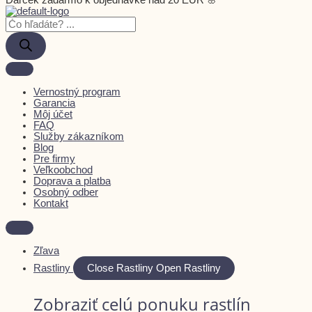
Darček zadarmo k objednávke nad 20 EUR 🌸
Vernostný program
Garancia
Môj účet
FAQ
Služby zákazníkom
Blog
Pre firmy
Veľkoobchod
Doprava a platba
Osobný odber
Kontakt
Zľava
Rastliny
Close Rastliny
Open Rastliny
Zobraziť celú ponuku rastlín