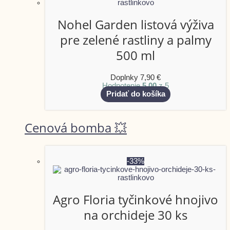
Nohel Garden listová výživa
pre zelené rastliny a palmy
500 ml
Doplnky
7,90
€
Hodnotenie
5.00
z 5
Pridať do košíka
Cenová bomba 💥
-33%
Agro Floria tyčinkové hnojivo
na orchideje 30 ks