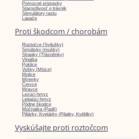
Pomocné prípravky
Starostlivosť o trávnik
Stimulátory rastu
Lapače
Proti škodcom / chorobám
Roztočce (Svilušky)
Smútivky (mušky)
Strapky (Třásněnky)
Vlnatka
Puklice
Vošky (Mšice)
Molice
Mínerky
Červce
Mravce
Lezúci hmyz
Lietajúci hmyz
Pôdne škodce
Múčnatka (Padlí)
Piliárky, Kvetárky (Pilatky, Květilky)
Vyskúšajte proti roztočcom