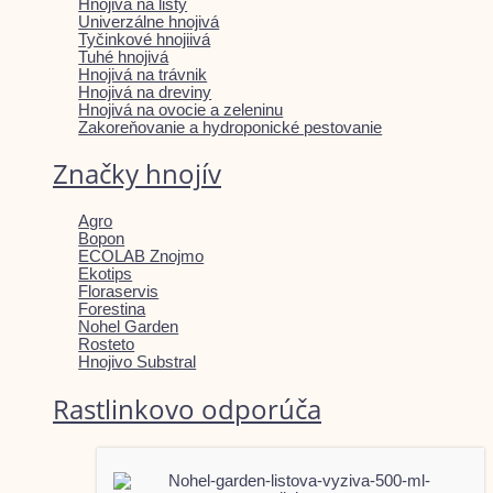
Hnojivá na listy
Univerzálne hnojivá
Tyčinkové hnojiivá
Tuhé hnojivá
Hnojivá na trávnik
Hnojivá na dreviny
Hnojivá na ovocie a zeleninu
Zakoreňovanie a hydroponické pestovanie
Značky hnojív
Agro
Bopon
ECOLAB Znojmo
Ekotips
Floraservis
Forestina
Nohel Garden
Rosteto
Hnojivo Substral
Rastlinkovo odporúča