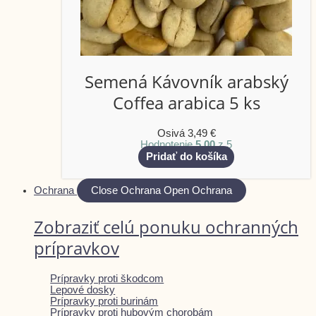
Semená Kávovník arabský
Coffea arabica 5 ks
Osivá
3,49
€
Hodnotenie
5.00
z 5
Pridať do košíka
Ochrana
Close Ochrana
Open Ochrana
Zobraziť celú ponuku ochranných
prípravkov
Prípravky proti škodcom
Lepové dosky
Prípravky proti burinám
Prípravky proti hubovým chorobám