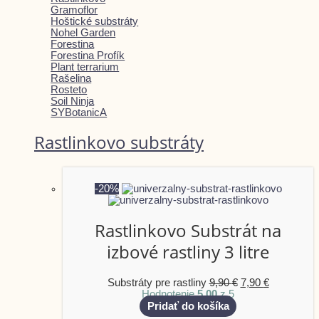
Gramoflor
Hoštické substráty
Nohel Garden
Forestina
Forestina Profík
Plant terrarium
Rašelina
Rosteto
Soil Ninja
SYBotanicA
Rastlinkovo substráty
-20%
Rastlinkovo Substrát na
izbové rastliny 3 litre
Substráty pre rastliny
9,90
€
7,90
€
Hodnotenie
5.00
z 5
Pridať do košíka