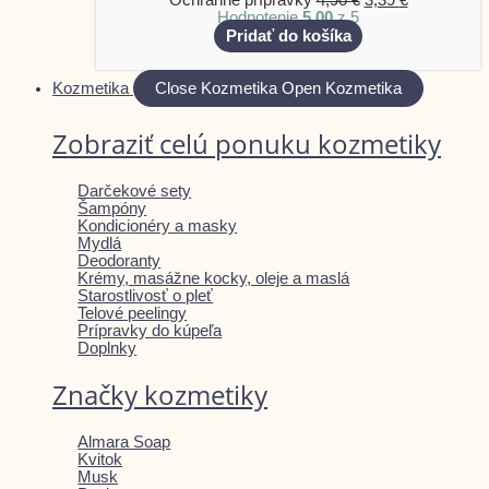
Hodnotenie
5.00
z 5
Pridať do košíka
Kozmetika
Close Kozmetika
Open Kozmetika
Zobraziť celú ponuku kozmetiky
Darčekové sety
Šampóny
Kondicionéry a masky
Mydlá
Deodoranty
Krémy, masážne kocky, oleje a maslá
Starostlivosť o pleť
Telové peelingy
Prípravky do kúpeľa
Doplnky
Značky kozmetiky
Almara Soap
Kvitok
Musk