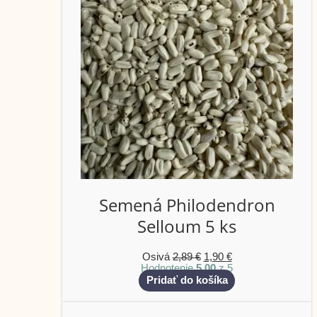
Semená Philodendron
Selloum 5 ks
Osivá
2,89
€
1,90
€
Hodnotenie
5.00
z 5
Pridať do košíka