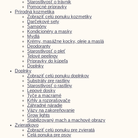
Starostlivosť o trávnik
Pomocné prípravky
Prírodná kozmetika
Zobraziť celú ponuku kozmetiky
Darčekové sety
Šampóny
Kondicionéry a masky
Mydlá
Krémy, masážne kocky, oleje a maslá
Deodoranty
Starostlivosť o pleť
Telové peelingy
Prípravky do kúpeľa
Doplnky
Doplnky
Zobraziť celú ponuku doplnkov
Substráty pre rastliny
Starostlivosť o rastliny
Lepové dosky
Tyče a macramé
Krhly a rozprašovače
Záhradné náradie
Vázy na zakoreňovanie
Grow lights
Stabilizovaný mach a machové obrazy
Zvieratkovo
Zobraziť celú ponuku pre zvieratá
Celá ponuka pre psov