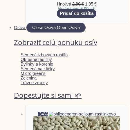
Hnojivá
2,90
€
1,95
€
Hodnotenie
5.00
z 5
Pridať do košíka
Osivá
Close Osivá
Open Osivá
Zobraziť celú ponuku osív
Semená izbových rastlín
Okrasné rastliny
Bylinky a korenie
Semená na klíčky
Micro greens
Zelenina
Trávne zmesy
Dopestujte si sami 🌱
-34%