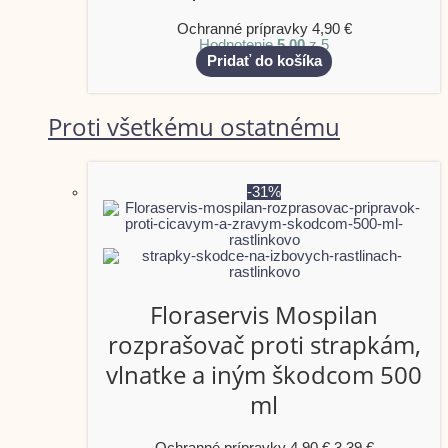
Ochranné prípravky
4,90
€
Hodnotenie
5.00
z 5
Pridať do košíka
Proti všetkému ostatnému
-31%
Floraservis Mospilan
rozprašovač proti strapkám,
vlnatke a iným škodcom 500
ml
Ochranné prípravky
4,90
€
3,39
€