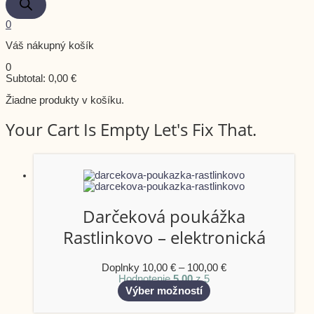
0
Váš nákupný košík
0
Subtotal:
0,00
€
Žiadne produkty v košíku.
Your Cart Is Empty Let's Fix That.
Darčeková poukážka
Rastlinkovo – elektronická
Doplnky
10,00
€
–
100,00
€
Hodnotenie
5.00
z 5
Výber možností