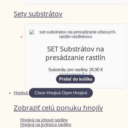
Sety substrátov
SET Substrátov na
presádzanie rastlín
Substráty pre rastliny
26,90
€
Hodnotenie
0
z 5
Pridať do košíka
Hnojivá
Close Hnojivá
Open Hnojivá
Zobraziť celú ponuku hnojív
Hnojivá na izbové rastliny
Hnojivá na kvitnúce rastliny