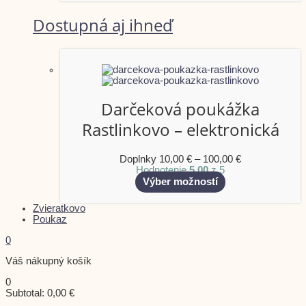
Dostupná aj ihneď
Darčeková poukážka
Rastlinkovo – elektronická
Doplnky
10,00
€
–
100,00
€
Hodnotenie
5.00
z 5
Výber možností
Zvieratkovo
Poukaz
0
Váš nákupný košík
0
Subtotal:
0,00
€