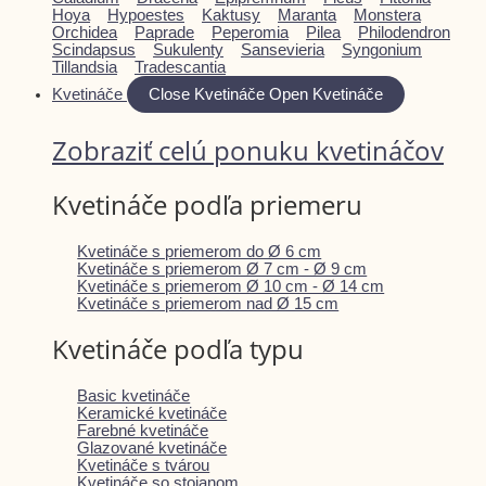
Hoya
Hypoestes
Kaktusy
Maranta
Monstera
Orchidea
Paprade
Peperomia
Pilea
Philodendron
Scindapsus
Sukulenty
Sansevieria
Syngonium
Tillandsia
Tradescantia
Kvetináče
Close Kvetináče
Open Kvetináče
Zobraziť celú ponuku kvetináčov
Kvetináče podľa priemeru
Kvetináče s priemerom do Ø 6 cm
Kvetináče s priemerom Ø 7 cm - Ø 9 cm
Kvetináče s priemerom Ø 10 cm - Ø 14 cm
Kvetináče s priemerom nad Ø 15 cm
Kvetináče podľa typu
Basic kvetináče
Keramické kvetináče
Farebné kvetináče
Glazované kvetináče
Kvetináče s tvárou
Kvetináče so stojanom