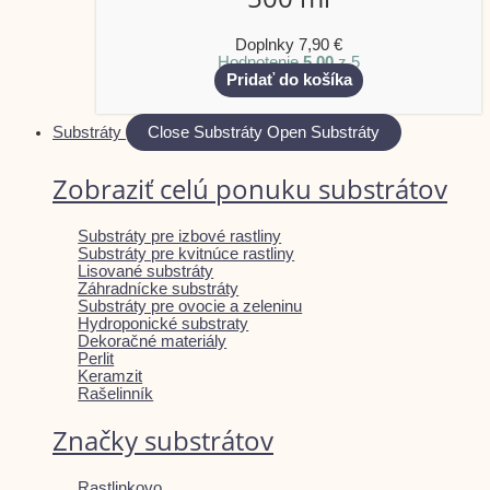
Doplnky
7,90
€
Hodnotenie
5.00
z 5
Pridať do košíka
Substráty
Close Substráty
Open Substráty
Zobraziť celú ponuku substrátov
Substráty pre izbové rastliny
Substráty pre kvitnúce rastliny
Lisované substráty
Záhradnícke substráty
Substráty pre ovocie a zeleninu
Hydroponické substraty
Dekoračné materiály
Perlit
Keramzit
Rašelinník
Značky substrátov
Rastlinkovo