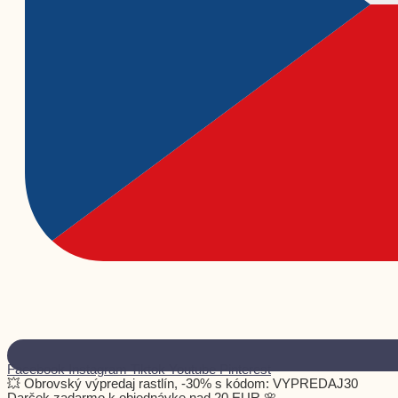
Facebook
Instagram
Tiktok
Youtube
Pinterest
💥 Obrovský výpredaj rastlín, -30% s kódom: VYPREDAJ30