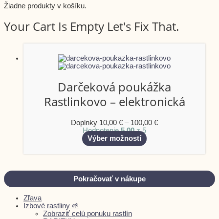
Žiadne produkty v košíku.
Your Cart Is Empty Let's Fix That.
Darčeková poukážka
Rastlinkovo – elektronická
Doplnky
10,00
€
–
100,00
€
Hodnotenie
5.00
z 5
Výber možností
Pokračovať v nákupe
Zľava
Izbové rastliny 🌱
Zobraziť celú ponuku rastlín