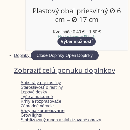
Plastový obal priesvitný Ø 6
cm – Ø 17 cm
Kvetináče
0,40
€
–
1,50
€
Hodnotenie
5.00
z 5
Výber možností
Doplnky
Close Doplnky
Open Doplnky
Zobraziť celú ponuku doplnkov
Substráty pre rastliny
Starostlivosť o rastliny
Lepové dosky
Tyče a macramé
Krhly a rozprašovače
Záhradné náradie
Vázy na zaroreňovanie
Grow lights
Stabilizovaný mach a stabilizované obrazy