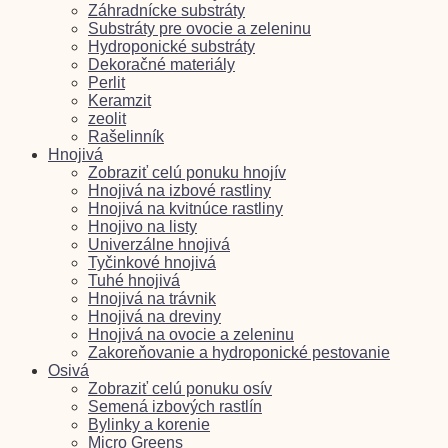
Záhradnícke substráty
Substráty pre ovocie a zeleninu
Hydroponické substráty
Dekoračné materiály
Perlit
Keramzit
zeolit
Rašelinník
Hnojivá
Zobraziť celú ponuku hnojív
Hnojivá na izbové rastliny
Hnojivá na kvitnúce rastliny
Hnojivo na listy
Univerzálne hnojivá
Tyčinkové hnojivá
Tuhé hnojivá
Hnojivá na trávnik
Hnojivá na dreviny
Hnojivá na ovocie a zeleninu
Zakoreňovanie a hydroponické pestovanie
Osivá
Zobraziť celú ponuku osív
Semená izbových rastlín
Bylinky a korenie
Micro Greens