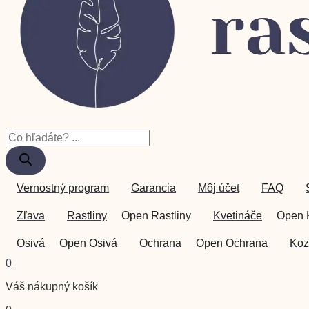
Vernostný program
Garancia
Môj účet
FAQ
Zľava
Rastliny
Open Rastliny
Kvetináče
Open 
Osivá
Open Osivá
Ochrana
Open Ochrana
Koz
0
Váš nákupný košík