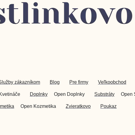
Služby zákazníkom
Blog
Pre firmy
Veľkoobchod
Kvetináče
Doplnky
Open Doplnky
Substráty
Open 
metika
Open Kozmetika
Zvieratkovo
Poukaz