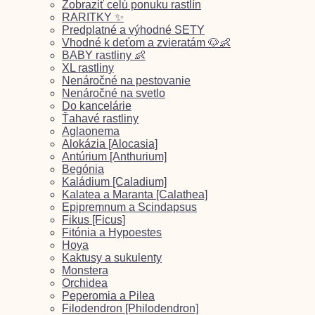
Zobraziť celú ponuku rastlín
RARITKY ✨
Predplatné a výhodné SETY
Vhodné k deťom a zvieratám 🐶👶
BABY rastliny 👶
XL rastliny
Nenáročné na pestovanie
Nenáročné na svetlo
Do kancelárie
Ťahavé rastliny
Aglaonema
Alokázia [Alocasia]
Antúrium [Anthurium]
Begónia
Kaládium [Caladium]
Kalatea a Maranta [Calathea]
Epipremnum a Scindapsus
Fikus [Ficus]
Fitónia a Hypoestes
Hoya
Kaktusy a sukulenty
Monstera
Orchidea
Peperomia a Pilea
Filodendron [Philodendron]