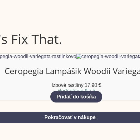
s Fix That.
Ceropegia Lampášik Woodii Variega
Izbové rastliny
17,90
€
Hodnotenie
0
z 5
Pridať do košíka
Pokračovať v nákupe