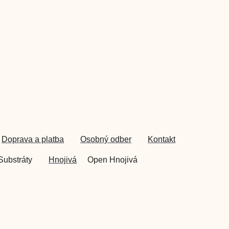
Doprava a platba
Osobný odber
Kontakt
Substráty
Hnojivá
Open Hnojivá