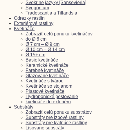
Svokrine jazyky [Sansevieria]
Syngónium
Tradescantia a Tillandsia
Odrezky rastlín
Exteriérové rastliny
Kvetináče
Zobraziť celú ponuku kvetináčov
do Ø 6 cm
Ø 7 cm – Ø 9 cm
Ø 10 cm – Ø 14 cm
Ø 15+ cm
Basic kvetináče
Keramické kvetináče
Farebné kvetináče
Glazované kvetináče
Kvetináče s tvárou
Kvetináče so stojanom
Plastové kvetináče
Hydroponické pestovanie
kvetináče do exteriéru
Substráty
Zobraziť celú ponuku substrátov
Substráty pre izbové rastliny
Substráty pre kvitnúce rastliny
Lisované substráty