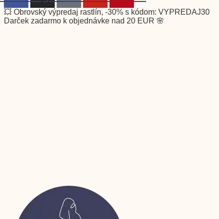
💥 Obrovský výpredaj rastlín, -30% s kódom: VYPREDAJ30
Darček zadarmo k objednávke nad 20 EUR 🌸