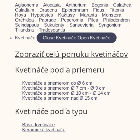
Aglaonema
Alocasia
Anthurium
Begonia
Calathea
Caladium
Dracena
Epipremnum
Ficus
Fittonia
Hoya
Hypoestes
Kaktusy
Maranta
Monstera
Orchidea
Paprade
Peperomia
Pilea
Philodendron
Scindapsus
Sukulenty
Sansevieria
Syngonium
Tillandsia
Tradescantia
Kvetináče
Close Kvetináče
Open Kvetináče
Zobraziť celú ponuku kvetináčov
Kvetináče podľa priemeru
Kvetináče s priemerom do Ø 6 cm
Kvetináče s priemerom Ø 7 cm - Ø 9 cm
Kvetináče s priemerom Ø 10 cm - Ø 14 cm
Kvetináče s priemerom nad Ø 15 cm
Kvetináče podľa typu
Basic kvetináče
Keramické kvetináče
Farebné kvetináče
Glazované kvetináče