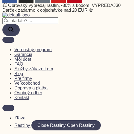
💥 Obrovský výpredaj rastlín, -30% s kódom: VYPREDAJ30
Darček zadarmo k objednávke nad 20 EUR 🌸
Vernostný program
Garancia
Môj účet
FAQ
Služby zákazníkom
Blog
Pre firmy
Veľkoobchod
Doprava a platba
Osobný odber
Kontakt
Zľava
Rastliny
Close Rastliny
Open Rastliny