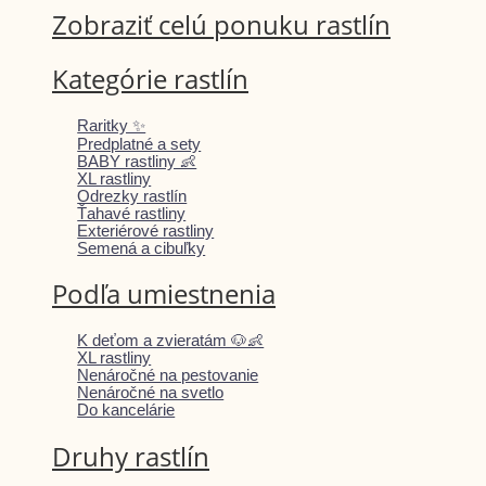
Zobraziť celú ponuku rastlín
Kategórie rastlín
Raritky ✨
Predplatné a sety
BABY rastliny 👶
XL rastliny
Odrezky rastlín
Ťahavé rastliny
Exteriérové rastliny
Semená a cibuľky
Podľa umiestnenia
K deťom a zvieratám 🐶👶
XL rastliny
Nenáročné na pestovanie
Nenáročné na svetlo
Do kancelárie
Druhy rastlín