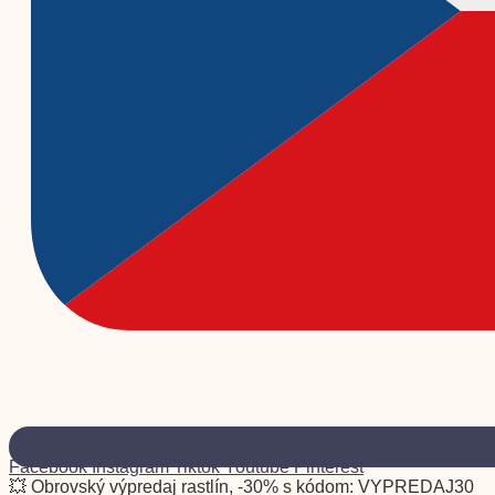
Facebook
Instagram
Tiktok
Youtube
Pinterest
💥 Obrovský výpredaj rastlín, -30% s kódom: VYPREDAJ30