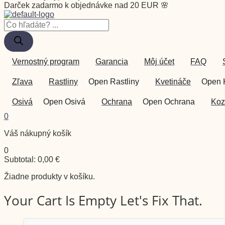
Darček zadarmo k objednávke nad 20 EUR 🌸
Vernostný program
Garancia
Môj účet
FAQ
Zľava
Rastliny
Open Rastliny
Kvetináče
Open 
Osivá
Open Osivá
Ochrana
Open Ochrana
Koz
0
Váš nákupný košík
0
Subtotal:
0,00
€
Žiadne produkty v košíku.
Your Cart Is Empty Let's Fix That.