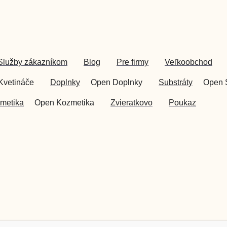
Služby zákazníkom
Blog
Pre firmy
Veľkoobchod
Kvetináče
Doplnky
Open Doplnky
Substráty
Open 
metika
Open Kozmetika
Zvieratkovo
Poukaz