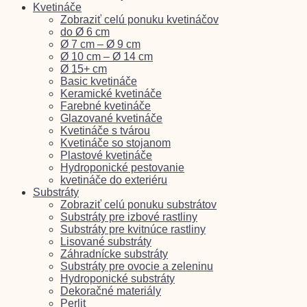
Kvetináče
Zobraziť celú ponuku kvetináčov
do Ø 6 cm
Ø 7 cm – Ø 9 cm
Ø 10 cm – Ø 14 cm
Ø 15+ cm
Basic kvetináče
Keramické kvetináče
Farebné kvetináče
Glazované kvetináče
Kvetináče s tvárou
Kvetináče so stojanom
Plastové kvetináče
Hydroponické pestovanie
kvetináče do exteriéru
Substráty
Zobraziť celú ponuku substrátov
Substráty pre izbové rastliny
Substráty pre kvitnúce rastliny
Lisované substráty
Záhradnícke substráty
Substráty pre ovocie a zeleninu
Hydroponické substráty
Dekoračné materiály
Perlit