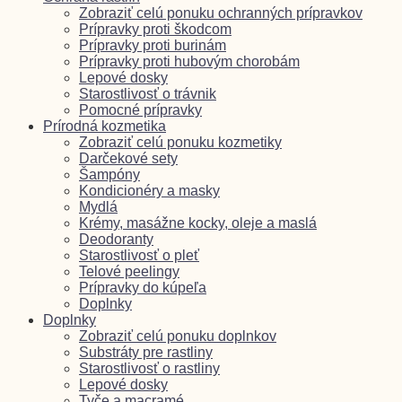
Zobraziť celú ponuku ochranných prípravkov
Prípravky proti škodcom
Prípravky proti burinám
Prípravky proti hubovým chorobám
Lepové dosky
Starostlivosť o trávnik
Pomocné prípravky
Prírodná kozmetika
Zobraziť celú ponuku kozmetiky
Darčekové sety
Šampóny
Kondicionéry a masky
Mydlá
Krémy, masážne kocky, oleje a maslá
Deodoranty
Starostlivosť o pleť
Telové peelingy
Prípravky do kúpeľa
Doplnky
Doplnky
Zobraziť celú ponuku doplnkov
Substráty pre rastliny
Starostlivosť o rastliny
Lepové dosky
Tyče a macramé