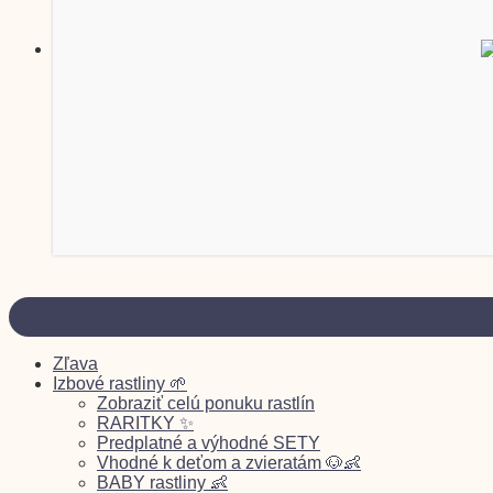
Zľava
Izbové rastliny 🌱
Zobraziť celú ponuku rastlín
RARITKY ✨
Predplatné a výhodné SETY
Vhodné k deťom a zvieratám 🐶👶
BABY rastliny 👶