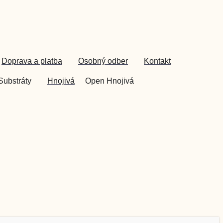
Doprava a platba
Osobný odber
Kontakt
Substráty
Hnojivá
Open Hnojivá