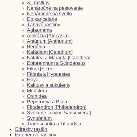
XL rastliny
Nenáročné na pestovanie
Nenáročné na svetlo
Do kancelárie
Ťahavé rastliny
Aglaonema
Alokázia [Alocasia]
Antúrium [Anthurium]
Begónia
Kaládium [Caladium]
Kalatea a Maranta [Calathea]
Epipremnum a Scindapsus
Fikus [Ficus]
Fitónia a Hypoestes
Hoya
Kaktusy a sukulenty
Monstera
Orchidea
Peperomia a Pilea
Filodendron [Philodendron]
Svokrine jazyky [Sansevieria]
Syngónium
Tradescantia a Tillandsia
Odrezky rastlín
Exteriérové rastliny