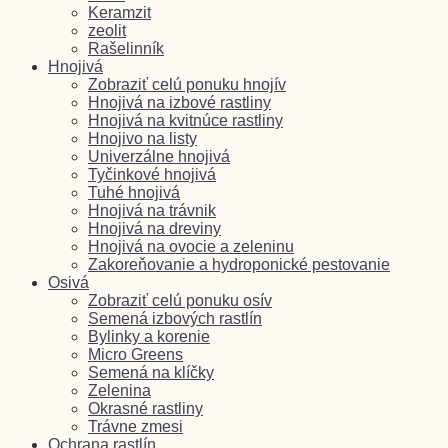
Keramzit
zeolit
Rašelinník
Hnojivá
Zobraziť celú ponuku hnojív
Hnojivá na izbové rastliny
Hnojivá na kvitnúce rastliny
Hnojivo na listy
Univerzálne hnojivá
Tyčinkové hnojivá
Tuhé hnojivá
Hnojivá na trávnik
Hnojivá na dreviny
Hnojivá na ovocie a zeleninu
Zakoreňovanie a hydroponické pestovanie
Osivá
Zobraziť celú ponuku osív
Semená izbových rastlín
Bylinky a korenie
Micro Greens
Semená na klíčky
Zelenina
Okrasné rastliny
Trávne zmesi
Ochrana rastlín