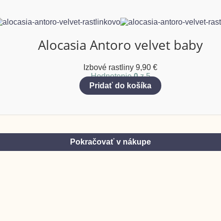
Alocasia Antoro velvet baby
Izbové rastliny
9,90
€
Hodnotenie
0
z 5
Pridať do košíka
Pokračovať v nákupe