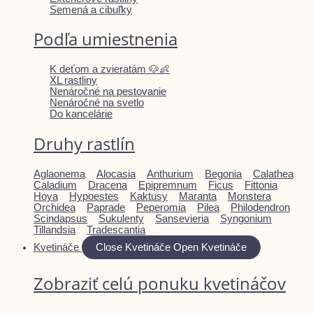
Semená a cibuľky
Podľa umiestnenia
K deťom a zvieratám 🐶👶
XL rastliny
Nenáročné na pestovanie
Nenáročné na svetlo
Do kancelárie
Druhy rastlín
Aglaonema
Alocasia
Anthurium
Begonia
Calathea
Caladium
Dracena
Epipremnum
Ficus
Fittonia
Hoya
Hypoestes
Kaktusy
Maranta
Monstera
Orchidea
Paprade
Peperomia
Pilea
Philodendron
Scindapsus
Sukulenty
Sansevieria
Syngonium
Tillandsia
Tradescantia
Kvetináče
Close Kvetináče
Open Kvetináče
Zobraziť celú ponuku kvetináčov