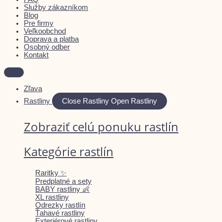
Služby zákazníkom
Blog
Pre firmy
Veľkoobchod
Doprava a platba
Osobný odber
Kontakt
Zľava
Rastliny
Close Rastliny
Open Rastliny
Zobraziť celú ponuku rastlín
Kategórie rastlín
Raritky ✨
Predplatné a sety
BABY rastliny 👶
XL rastliny
Odrezky rastlín
Ťahavé rastliny
Exteriérové rastliny