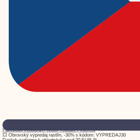
Facebook
Instagram
Tiktok
Youtube
Pinterest
💥 Obrovský výpredaj rastlín, -30% s kódom: VYPREDAJ30