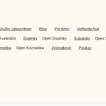
Služby zákazníkom
Blog
Pre firmy
Veľkoobchod
Kvetináče
Doplnky
Open Doplnky
Substráty
Open 
metika
Open Kozmetika
Zvieratkovo
Poukaz