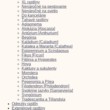
XL rastliny
Nenáročné na pestovanie
Nenáročné na svetlo
Do kancelárie
Ťahavé rastliny
Aglaonema
Alokázia [Alocasia]
Antúrium [Anthurium]
Begónia
Kaládium [Caladium]
Kalatea a Maranta [Calathea]
Epipremnum a Scindapsus
Fikus [Ficus]
Fitónia a Hypoestes
Hoya
Kaktusy a sukulenty
Monstera
Orchidea
Peperomia a Pilea
Filodendron [Philodendron]
Svokrine jazyky [Sansevieria]
Syngónium
Tradescantia a Tillandsia
Odrezky rastlín
Exteriérové rastliny