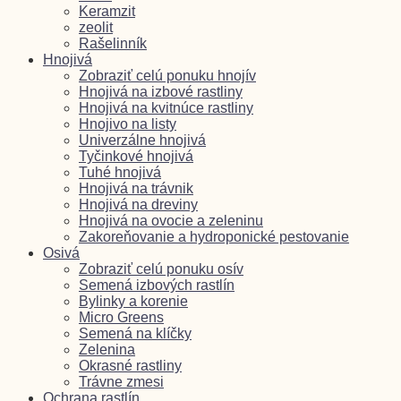
Keramzit
zeolit
Rašelinník
Hnojivá
Zobraziť celú ponuku hnojív
Hnojivá na izbové rastliny
Hnojivá na kvitnúce rastliny
Hnojivo na listy
Univerzálne hnojivá
Tyčinkové hnojivá
Tuhé hnojivá
Hnojivá na trávnik
Hnojivá na dreviny
Hnojivá na ovocie a zeleninu
Zakoreňovanie a hydroponické pestovanie
Osivá
Zobraziť celú ponuku osív
Semená izbových rastlín
Bylinky a korenie
Micro Greens
Semená na klíčky
Zelenina
Okrasné rastliny
Trávne zmesi
Ochrana rastlín