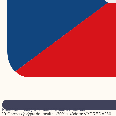
Facebook
Instagram
Tiktok
Youtube
Pinterest
💥 Obrovský výpredaj rastlín, -30% s kódom: VYPREDAJ30