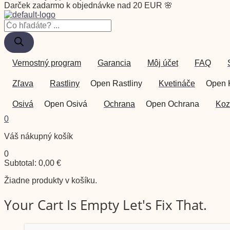
Darček zadarmo k objednávke nad 20 EUR 🌸
Vernostný program
Garancia
Môj účet
FAQ
Zľava
Rastliny
Open Rastliny
Kvetináče
Open 
Osivá
Open Osivá
Ochrana
Open Ochrana
Koz
0
Váš nákupný košík
0
Subtotal:
0,00
€
Žiadne produkty v košíku.
Your Cart Is Empty Let's Fix That.