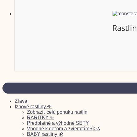
Rastli
Zľava
Izbové rastliny 🌱
Zobraziť celú ponuku rastlín
RARITKY ✨
Predplatné a výhodné SETY
Vhodné k deťom a zvieratám 🐶👶
BABY rastliny 👶