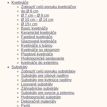
Kvetináče
Zobraziť celú ponuku kvetináčov
do Ø 6 cm
Ø 7 cm – Ø 9 cm
Ø 10 cm – Ø 14 cm
Ø 15+ cm
Basic kvetináče
Keramické kvetináče
Farebné kvetináče
Glazované kvetináče
Kvetináče s tvárou
Kvetináče so stojanom
Plastové kvetináče
Hydroponické pestovanie
kvetináče do exteriéru
Substráty
Zobraziť celú ponuku substrátov
Substráty pre izbové rastliny
Substráty pre kvitnúce rastliny
Lisované substráty
Záhradnícke substráty
Substráty pre ovocie a zeleninu
Hydroponické substráty
Dekoračné materiály
Perlit