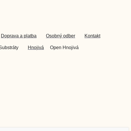
Doprava a platba
Osobný odber
Kontakt
Substráty
Hnojivá
Open Hnojivá