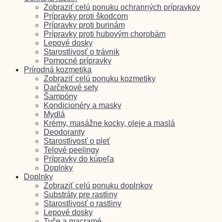
Zobraziť celú ponuku ochranných prípravkov
Prípravky proti škodcom
Prípravky proti burinám
Prípravky proti hubovým chorobám
Lepové dosky
Starostlivosť o trávnik
Pomocné prípravky
Prírodná kozmetika
Zobraziť celú ponuku kozmetiky
Darčekové sety
Šampóny
Kondicionéry a masky
Mydlá
Krémy, masážne kocky, oleje a maslá
Deodoranty
Starostlivosť o pleť
Telové peelingy
Prípravky do kúpeľa
Doplnky
Doplnky
Zobraziť celú ponuku doplnkov
Substráty pre rastliny
Starostlivosť o rastliny
Lepové dosky
Tyče a macramé