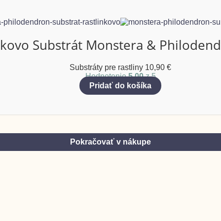
nkovo Substrát Monstera & Philodendr
Substráty pre rastliny
10,90
€
Hodnotenie
5.00
z 5
Pridať do košíka
Pokračovať v nákupe